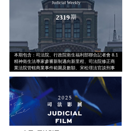
Judicial Weekly
2319
期
本期包含：司法院、行政院衛生福利部聯合記者會 8.1
精神衛生法專家參審新制邁向新里程、司法院修正商
業法院管轄商業事件範圍及數額、宋松璟法官談刑事
裁判書類精簡 聚焦爭點 提升可讀性等內容。