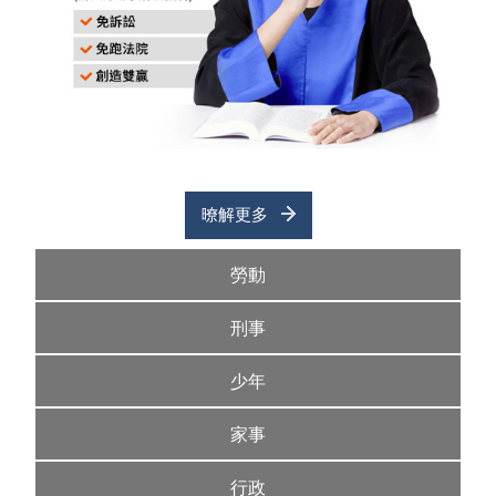
暸解更多
勞動
刑事
少年
家事
行政