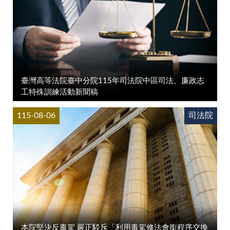
臺灣高等法院臺中分院115年司法院中區司法、廉政志
工特殊訓練活動新聞稿
115-08-06
司法院
本院堅決反毒駕 嚴正駁斥「利用毒駕修法會銜程序交換