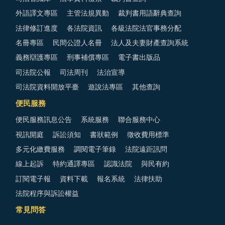
外語譯文專區
主管法規異動
裁判書用語辭典查詢
法律修訂進度
各法院資訊
各級法院法官事務分配
名冊專區
民間公證人名冊
法人及夫妻財產查詢系統
義務辯護專區
刑事補償專區
電子書出版品
司法院公報
司法周刊
法治宣導
司法院資料開放平臺
遊說法專區
其他查詢
便民服務
便民服務訊息公告
系統服務
聯合服務中心
視訊開庭
訴訟須知
書狀範例
徵收費用標準
多元化繳費服務
調閱電子筆錄
法院遠距訊問
線上起訴
特約通譯專區
認識法院
與民有約
訂閱電子報
資料下載
報名系統
法律扶助
法院程序與訴訟權益
常見問答