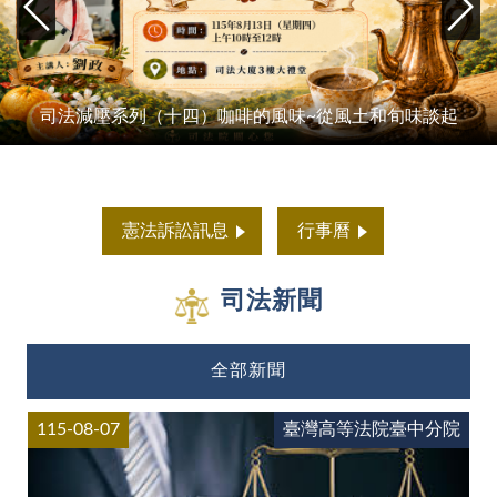
司法減壓系列（十四）咖啡的風味~從風土和旬味談起
憲法訴訟訊息
行事曆
司法新聞
全部新聞
115-08-07
臺灣高等法院臺中分院