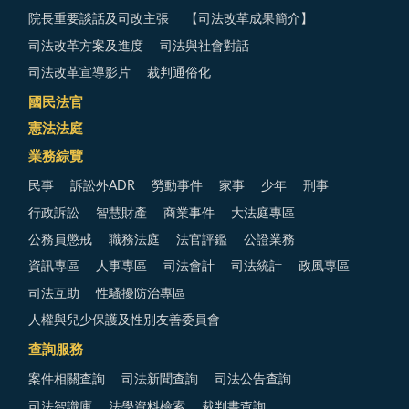
院長重要談話及司改主張
【司法改革成果簡介】
司法改革方案及進度
司法與社會對話
司法改革宣導影片
裁判通俗化
國民法官
憲法法庭
業務綜覽
民事
訴訟外ADR
勞動事件
家事
少年
刑事
行政訴訟
智慧財產
商業事件
大法庭專區
公務員懲戒
職務法庭
法官評鑑
公證業務
資訊專區
人事專區
司法會計
司法統計
政風專區
司法互助
性騷擾防治專區
人權與兒少保護及性別友善委員會
查詢服務
案件相關查詢
司法新聞查詢
司法公告查詢
司法智識庫
法學資料檢索
裁判書查詢