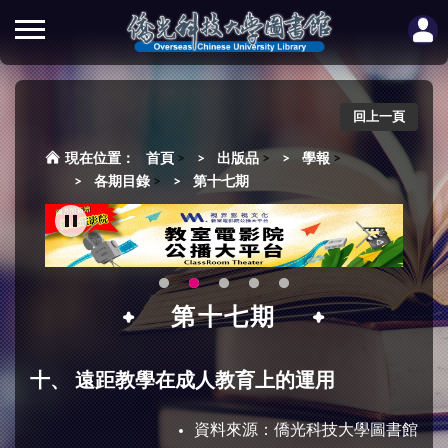
回上一頁
首頁
>
出版品
>
學報
>
各期目錄
>
第十七期
第十七期
十、 遠距教學在成人教育上的運用
資料來源：
僑光科技大學圖書館