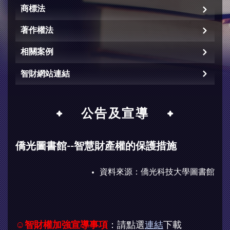
商標法
著作權法
相關案例
智財網站連結
公告及宣導
僑光圖書館--智慧財產權的保護措施
資料來源：
僑光科技大學圖書館
☺
智財權加強宣導事項
：請點選
連結
下載