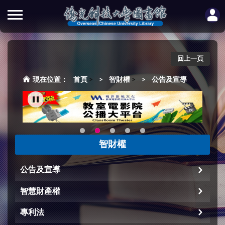
回上一頁
首頁
>
智財權
>
公告及宣導
智財權
公告及宣導
智慧財產權
專利法