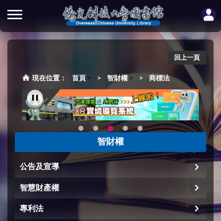
回上一頁
首頁
>
智財權
>
商標法
智財權
公告及宣導
智慧財產權
專利法