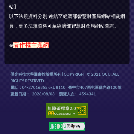
站】
以下法規資料分別 連結至經濟部智慧財產局網站相關網
頁，更多法規資料可至經濟部智慧財產局網站查詢。
著作權主題網
☸
僑光科技大學圖書館版權所有 | COPYRIGHT © 2021 OCU. ALL
RIGHTS RESERVED
電話：04-27016855 ext. 8110 | 臺中市407西屯區僑光路100號
更新日期：
2026/08/08
瀏覽人次 :
4594341