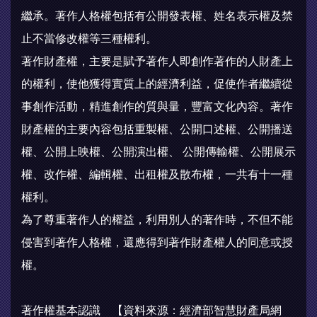
繼承。著作人格權包括有公開發表權、姓名表示權及禁
止不當修改權等三種權利。
著作財產權，主要是賦予著作人即創作著作的人財產上
的權利，使他獲得實質上的經濟利益，促使作者繼續從
事創作活動，精進創作的質與量，豐富文化內容。著作
財產權的主要內容包括重製權、公開口述權、公開播送
權、公開上映權、公開演出權、 公開傳輸權、公開展示
權、改作權、編輯權、出租權及散布權，一共有十一種
權利。
為了尊重著作人的權益，利用別人的著作時，不但不能
侵害到著作人格權，還應得到著作財產權人的同意或授
權。
著作權基本認識 【資料來源：經濟部智慧財產局網