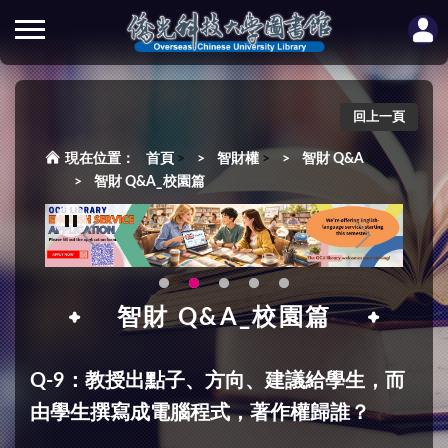
回上一頁
首頁
>
智財權
>
智財 Q&A
>
智財 Q&A_校園篇
智財 Q&A_校園篇
Q-9：教授出點子、方向、建議給學生，而
由學生撰寫成電腦程式，著作權歸誰？