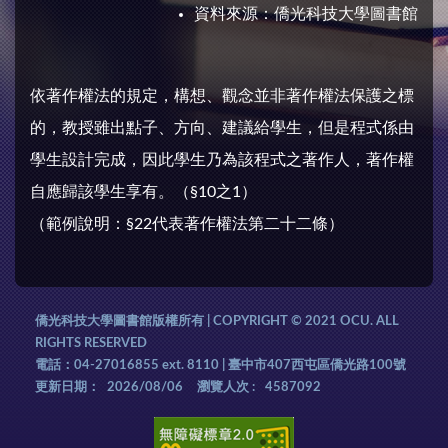
資料來源：
僑光科技大學圖書館
依著作權法的規定，構想、觀念並非著作權法保護之標
的，教授雖出點子、方向、建議給學生，但是程式係由
學生設計完成，因此學生乃為該程式之著作人，著作權
自應歸該學生享有。（§10之1）
（範例說明：§22代表著作權法第二十二條）
僑光科技大學圖書館版權所有 | COPYRIGHT © 2021 OCU. ALL
RIGHTS RESERVED
電話：04-27016855 ext. 8110 | 臺中市407西屯區僑光路100號
更新日期：
2026/08/06
瀏覽人次 :
4587092