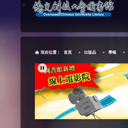
:::
:::
首頁
>
出版品
>
學報
>