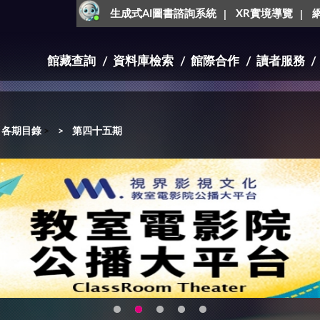
生成式AI圖書諮詢系統
XR實境導覽
館藏查詢
資料庫檢索
館際合作
讀者服務
各期目錄
>
第四十五期