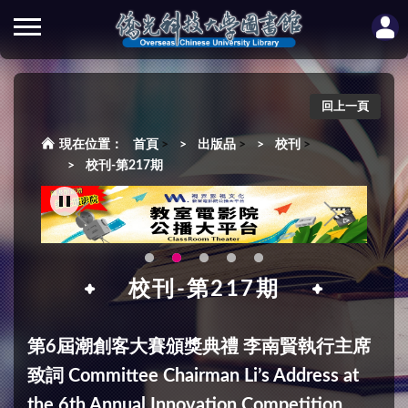
回上一頁
首頁
>
出版品
>
校刊
>
校刊-第217期
校刊-第217期
第6屆潮創客大賽頒獎典禮 李南賢執行主席
致詞 Committee Chairman Li’s Address at
the 6th Annual Innovation Competition