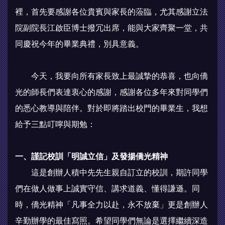
裡，首先要感謝各位貴賓與家長的蒞臨，尤其感謝立法
院副院長江啟臣博士撥冗出席，能與大家齊聚一堂，共
同慶祝今年的畢業典禮，別具意義。
今天，我要向所有家長致上最誠摯的恭喜，也向僑
光的師長們表達衷心的感謝，感謝各位多年來對同學們
的悉心教導與陪伴。對於即將踏出校門的畢業生，我想
給予三點叮嚀與期勉：
一、謹記校訓「明誠立信」及發揚僑光精神
這是創辦人積中先先生親自訂立的校訓，期許同學
們在做人做事上誠實守信、講求道義、懂得謙遜。同
時，僑光精神「凡事全力以赴，永不放棄」更是創辦人
辛勤辦學的最佳寫照。希望同學們無論是選擇繼續深造