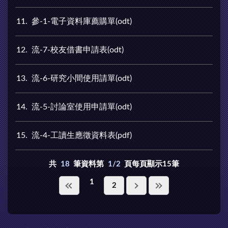
11
參-1-電子資料庫薦購單(odt)
12
流-7-校友借書申請表(odt)
13
流-6-研究小間使用請單(odt)
14
流-5-討論室使用申請單(odt)
15
流-4-工讀生應徵資料表(pdf)
共
18
筆資料第
1/2
頁每頁顯示15筆
1
2