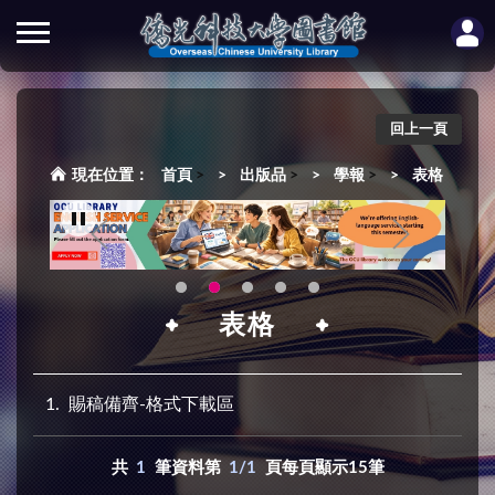
回上一頁
首頁
>
出版品
>
學報
>
表格
表格
1
賜稿備齊-格式下載區
共
1
筆資料第
1/1
頁每頁顯示15筆