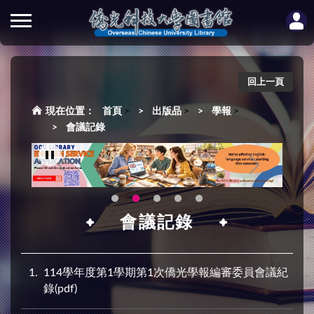
回上一頁
首頁
>
出版品
>
學報
>
會議記錄
會議記錄
1
114學年度第1學期第1次僑光學報編審委員會議紀
錄(pdf)