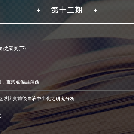
第十二期
之研究(下)
補，雅樂還備話鎮西
籃球比賽前後血液中生化之研究分析
究