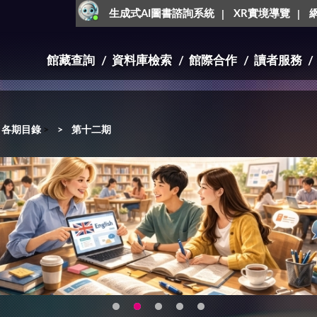
生成式AI圖書諮詢系統
XR實境導覽
館藏查詢
資料庫檢索
館際合作
讀者服務
各期目錄
>
第十二期