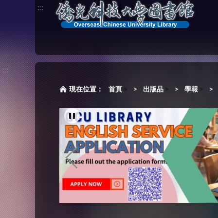
:::
:::
首頁
>
出版品
>
學報
>