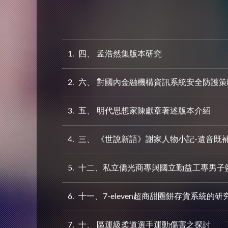
1
四、 孟浩然集版本研究
2
六、 對國內金融機構資訊系統安全防護策略
3
五、 明代思想家陳獻章著述版本介紹
4
三、 《世說新語》謝家人物小記-遺音既
5
十二、私立僑光商專與國立勤益工專男子
6
十一、7-eleven超商甜圈餅存貨系統的研
7
十、 區運級柔道選手運動傷害之探討