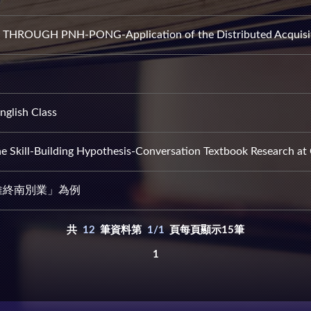
UGH PNH-PONG-Application of the Distributed Acquisit
glish Class
e Skill-Building Hypothesis-Conversation Textbook Research a
維終南別業」為例
共
12
筆資料第
1/1
頁每頁顯示15筆
1