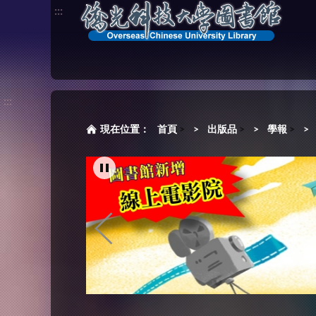
:::
:::
首頁
>
出版品
>
學報
>