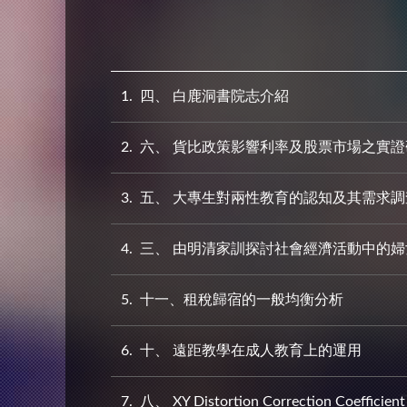
1
四、 白鹿洞書院志介紹
2
六、 貨比政策影響利率及股票市場之實證
3
五、 大專生對兩性教育的認知及其需求調
4
三、 由明清家訓探討社會經濟活動中的婦
5
十一、租稅歸宿的一般均衡分析
6
十、 遠距教學在成人教育上的運用
7
八、 XY Distortion Correction Coefficient