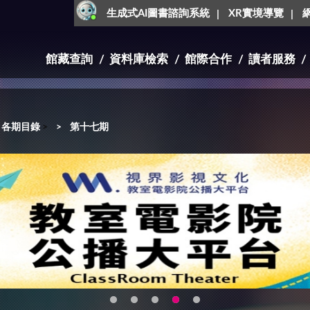
生成式AI圖書諮詢系統
XR實境導覽
館藏查詢
資料庫檢索
館際合作
讀者服務
各期目錄
>
第十七期