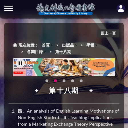
回上一頁
首頁
>
出版品
>
學報
>
各期目錄
>
第十八期
第十八期
1
四、An analysis of English Learning Motivations of
Non-English Students ;its Teaching Implications
from a Marketing Exchange Theory Perspective