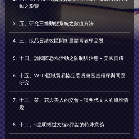
動之影響
3
五、研究三維動態系統之數值方法
4
三、以品質績效區間衡量體育教學品質
5
十四、論國際恐怖活動之防制與治懲－美國實踐
6
十五、WTO區域貿易協定委員會審查程序與問題
研究
7
十三、茶、花與美人的交會－談明代文人的風雅情
趣
8
十二、<皇明經世文編>評點的特殊意義