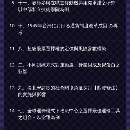
9
十一、教師參與在職進修動機與組織承諾之研究－
以中部私立技術學院為例
10
十、1949年台灣における通貨制度改革成因 の再
考
11
八、超級股票選擇權的定價與風險參數模擬
12
二、不同訓練方式對運動選手身體組成及尿蛋白之
影響
13
九、從北宋詩歌的社會關懷角度探討【熙豐變法】
的實施與影響
14
七、全球運籌模式下物流中心之選擇最佳運輸工具
之組合－以空運為例