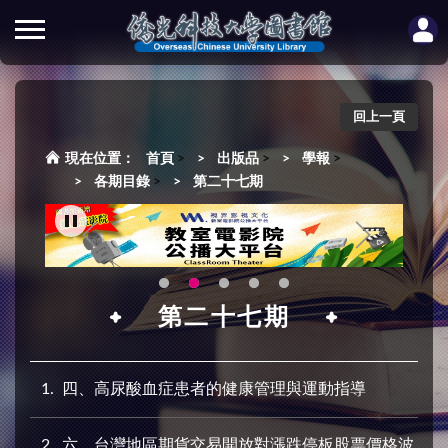
回上一頁
首頁
>
出版品
>
學報
>
各期目錄
>
第二十七期
第二十七期
1
四、高尿酸血症患者的健康管理與運動指導
2
六、台灣地區期貨交易開放對漲跌停板股票價格波