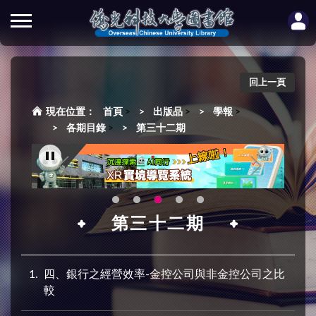
回上一頁
首頁
>
出版品
>
學報
>
各期目錄
>
第三十二期
第三十二期
1
四、銀行之經營效率-金控公司與非金控公司之比
較