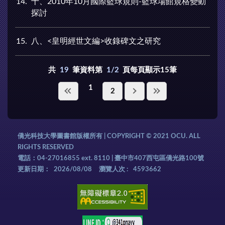
14
十、2010年10月國際籃球規則-籃球場館規格變動
探討
15
八、<皇明經世文編>收錄碑文之研究
共
19
筆資料第
1/2
頁每頁顯示15筆
1
2
僑光科技大學圖書館版權所有 | COPYRIGHT © 2021 OCU. ALL
RIGHTS RESERVED
電話：04-27016855 ext. 8110 | 臺中市407西屯區僑光路100號
更新日期：
2026/08/08
瀏覽人次 :
4593662