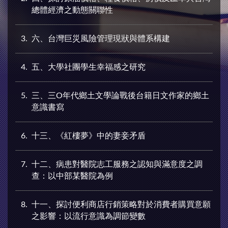
總體經濟之動態關聯性
3
六、台灣巨災風險管理現狀與體系構建
4
五、大學社團學生幸福感之研究
5
三、三O年代鄉土文學論戰後台籍日文作家的鄉土
意識書寫
6
十三、《紅樓夢》中的妻妾矛盾
7
十二、病患對醫院志工服務之認知與滿意度之調
查：以中部某醫院為例
8
十一、探討便利商店行銷策略對於消費者購買意願
之影響：以流行意識為調節變數