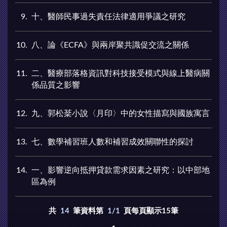
9
十、醫師民事過失責任法律適用爭議之研究
10
八、論《ECFA》與兩岸聚共識促交流之關係
11
二、醫療部落格資訊對科技接受模式與線上醫病關
係品質之影響
12
九、郭松棻小說〈月印〉中的女性描寫與國族寓言
13
七、數學補習班人數和補習成效關聯性的探討
14
一、影響逆向抵押貸款需求因素之研究：以中部地
區為例
共
14
筆資料第
1/1
頁每頁顯示15筆