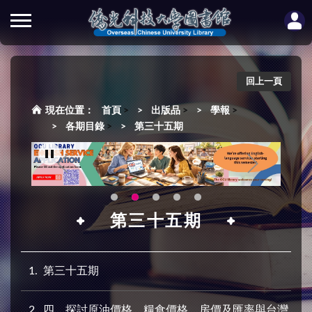
回上一頁
首頁
>
出版品
>
學報
>
各期目錄
>
第三十五期
第三十五期
1
第三十五期
2
四、探討原油價格、糧食價格、房價及匯率與台灣