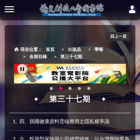
回上一頁
首頁
>
出版品
>
學報
>
各期目錄
>
第三十七期
第三十七期
1
四、我國健康資料雲端應用之隱私權爭議
2
六、投資型保險與公司經營績效：以台灣壽險業為