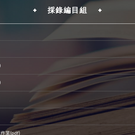
採錄編目組
)
)
業(pdf)