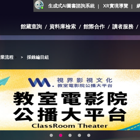
生成式AI圖書諮詢系統
XR實境導覽
館藏查詢
資料庫檢索
館際合作
讀者服務
作業流程
>
採錄編目組