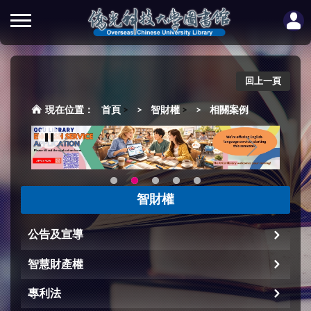
回上一頁
首頁
>
智財權
>
相關案例
智財權
公告及宣導
智慧財產權
專利法