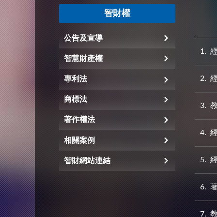
智財權
公告及宣導
1
經
智慧財產權
2
經
專利法
商標法
3
著作權法
4
相關案例
5
智財網站連結
6
7