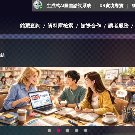
生成式AI圖書諮詢系統
XR實境導覽
館藏查詢
資料庫檢索
館際合作
讀者服務
連結