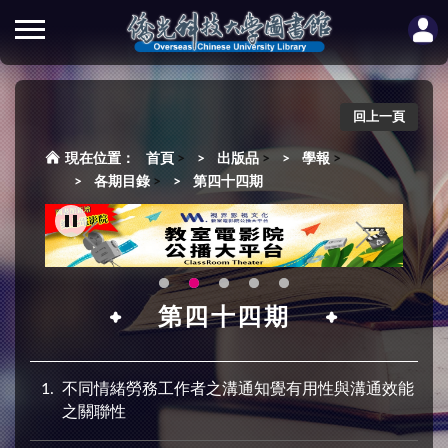
回上一頁
首頁
>
出版品
>
學報
>
各期目錄
>
第四十四期
第四十四期
1
不同情緒勞務工作者之溝通知覺有用性與溝通效能
之關聯性