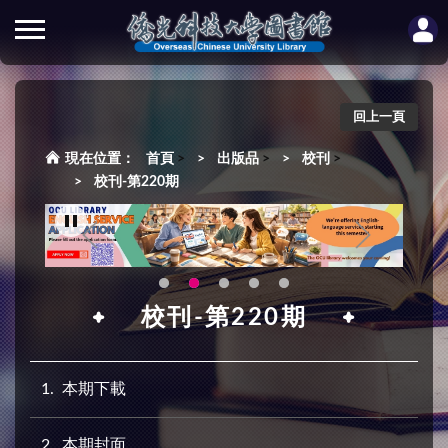
回上一頁
首頁
>
出版品
>
校刊
>
校刊-第220期
校刊-第220期
1
本期下載
2
本期封面