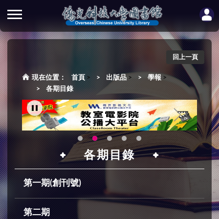
回上一頁
首頁
>
出版品
>
學報
>
各期目錄
各期目錄
第一期(創刊號)
第二期