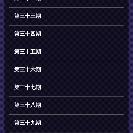
第三十三期
第三十四期
第三十五期
第三十六期
第三十七期
第三十八期
第三十九期