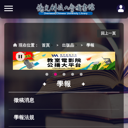
回上一頁
首頁
>
出版品
>
學報
學報
徵稿消息
學報法規