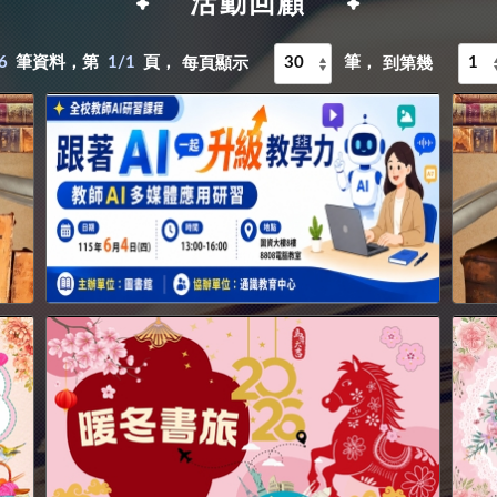
活動回顧
6
筆資料，第
1/1
頁，
筆，
每頁顯示
到第幾