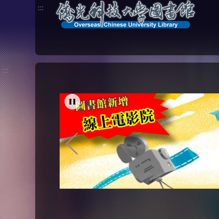
:::
:::