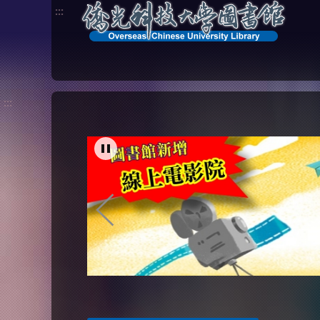
:::
:::