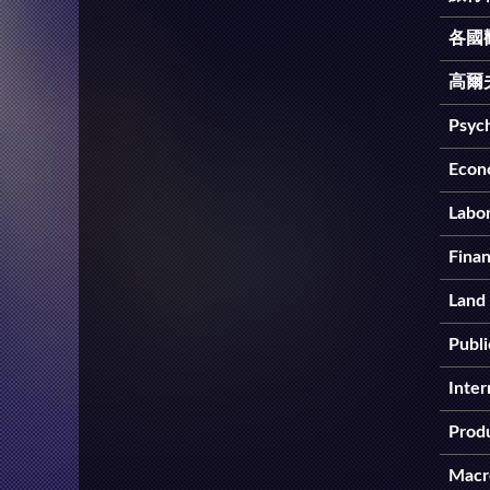
各國
高爾
Psyc
Econ
Labo
Finan
Land
Publi
Inter
Prod
Macr