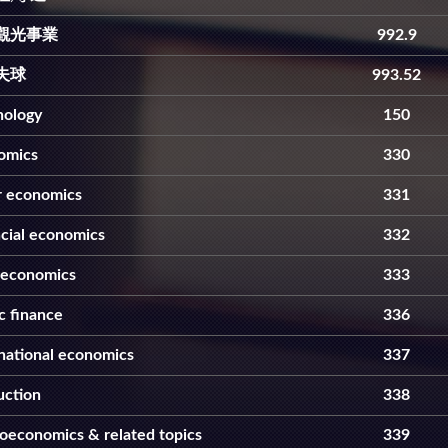
觀光事業
992.9
夫球
993.52
hology
150
omics
330
r economics
331
cial economics
332
 economics
333
c finance
336
national economics
337
uction
338
oeconomics & related topics
339