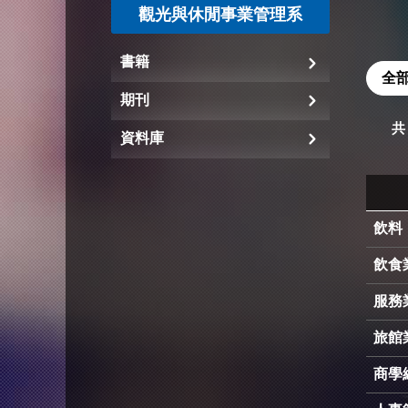
觀光與休閒事業管理系
書籍
全
期刊
共
資料庫
飲料
飲食
服務
旅館
商學