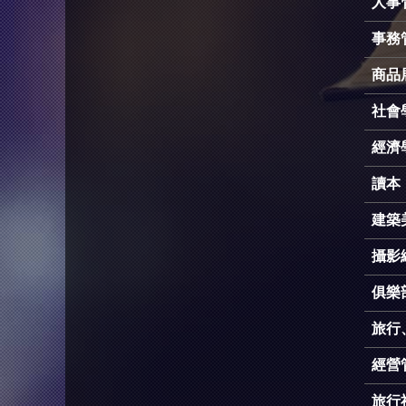
人事
事務
商品
社會
經濟
讀本
建築
攝影
俱樂
旅行
經營
旅行