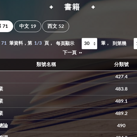
書籍
部
71
中文
19
西文
52
71
筆資料，第
1/3
頁，
筆，
每頁顯示
到第幾
下一頁
類號名稱
分類號
427.4
業
483.8
業
489.1
業
489.2
總論
490