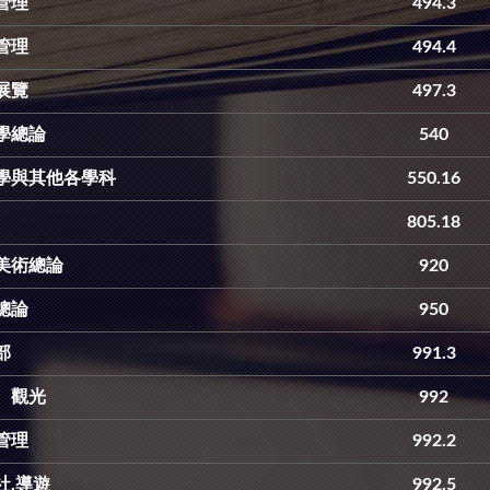
管理
494.3
管理
494.4
展覽
497.3
學總論
540
學與其他各學科
550.16
805.18
美術總論
920
總論
950
部
991.3
、觀光
992
管理
992.2
社,導遊
992.5