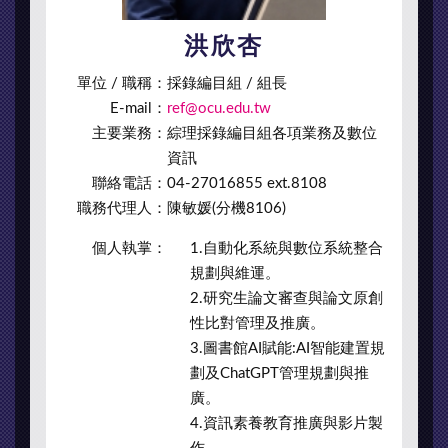
洪欣杏
單位 / 職稱：
採錄編目組 / 組長
E-mail：
ref@ocu.edu.tw
主要業務：
綜理採錄編目組各項業務及數位
資訊
聯絡電話：
04-27016855 ext.8108
職務代理人：
陳敏媛(分機8106)
個人執掌：
1.自動化系統與數位系統整合
規劃與維運。
2.研究生論文審查與論文原創
性比對管理及推廣。
3.圖書館AI賦能:AI智能建置規
劃及ChatGPT管理規劃與推
廣。
4.資訊素養教育推廣與影片製