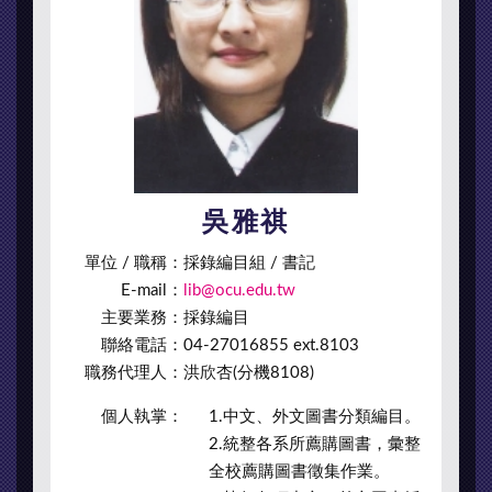
吳雅祺
單位 / 職稱：
採錄編目組 / 書記
E-mail：
lib@ocu.edu.tw
主要業務：
採錄編目
聯絡電話：
04-27016855 ext.8103
職務代理人：
洪欣杏(分機8108)
個人執掌：
1.中文、外文圖書分類編目。
2.統整各系所薦購圖書，彙整
全校薦購圖書徵集作業。