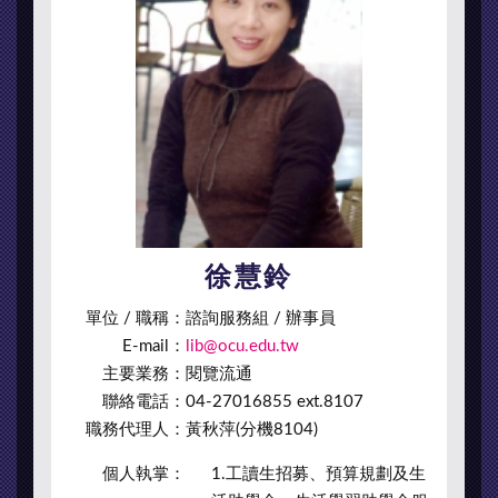
徐慧鈴
單位 / 職稱：
諮詢服務組 / 辦事員
E-mail：
lib@ocu.edu.tw
主要業務：
閱覽流通
聯絡電話：
04-27016855 ext.8107
職務代理人：
黃秋萍(分機8104)
個人執掌：
1.工讀生招募、預算規劃及生