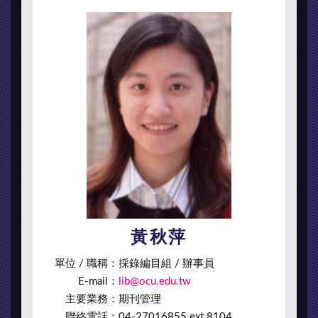
黃秋萍
單位 / 職稱：
採錄編目組 / 辦事員
E-mail：
lib@ocu.edu.tw
主要業務：
期刊管理
聯絡電話：
04-27016855 ext.8104