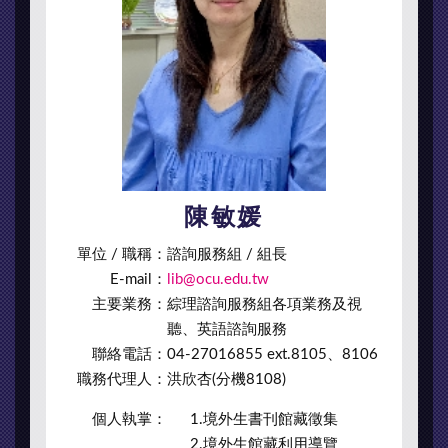
陳敏媛
單位 / 職稱：
諮詢服務組 / 組長
E-mail：
lib@ocu.edu.tw
主要業務：
綜理諮詢服務組各項業務及視
聽、英語諮詢服務
聯絡電話：
04-27016855 ext.8105、8106
職務代理人：
洪欣杏(分機8108)
個人執掌：
1.境外生書刊館藏徵集
2.境外生館藏利用導覽