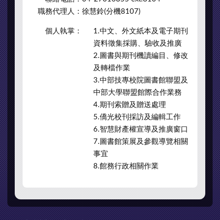
職務代理人：
徐慧鈴(分機8107)
個人執掌：
1.中文、外文紙本及電子期刊
資料徵集採購、驗收及推廣
2.圖書與期刊機讀編目、修改
及轉檔作業
3.中部技專校院圖書館聯盟及
中部大學聯盟館際合作業務
4.期刊索贈及贈送處理
5.僑光校刊採訪及編輯工作
6.智慧財產權宣導及推廣窗口
7.圖書館策展及參觀導覽相關
事宜
8.館務行政相關作業