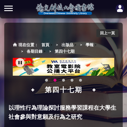
回上一頁
首頁
>
出版品
>
學報
>
各期目錄
>
第四十七期
第四十七期
以理性行為理論探討服務學習課程在大學生
社會參與對意願及行為之研究