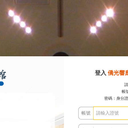
登入
僑光響
帳號
密碼：身分證
帳號