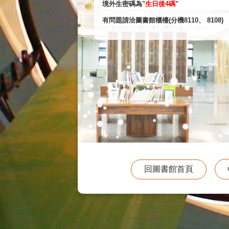
境外生密碼為"
生日後4碼
"
有問題請洽圖書館櫃檯(分機8110、 8108)
回圖書館首頁