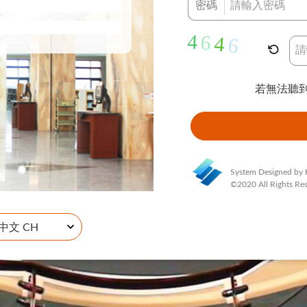
密碼
若無法聽
System Designed by 
©2020 All Rights Re