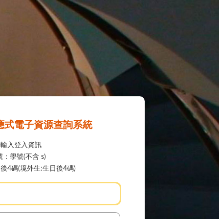
應式電子資源查詢系統
請輸入登入資訊
：學號(不含 s)
後4碼(境外生:生日後4碼)