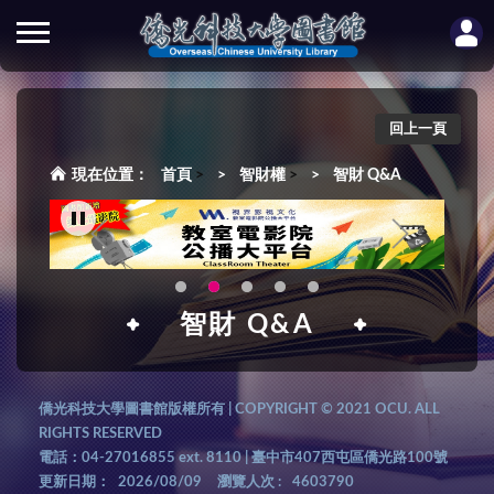
回上一頁
首頁
>
智財權
>
智財 Q&A
智財 Q&A
僑光科技大學圖書館版權所有 | COPYRIGHT © 2021 OCU. ALL
RIGHTS RESERVED
電話：04-27016855 ext. 8110 | 臺中市407西屯區僑光路100號
更新日期：
2026/08/09
瀏覽人次 :
4603790