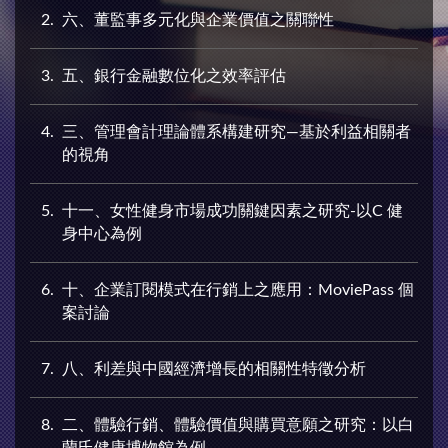
2
六、董監事多元化與企業價值之關聯性
3
五、銀行金融數位化之效率評估
4
三、管理會計理論體系構建研究—基於利益相關者
的視角
5
十一、女性健身市場成功關鍵因素之研究-以C 健
身中心為例
6
十、企業訂閱模式在行銷上之應用：MoviePass 個
案討論
7
八、利差與中國經濟增長的相關性特徵分析
8
二、體驗行銷、體驗價值與購買意願之研究：以白
蘭氏健康博物館為例