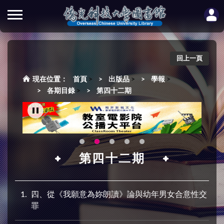
回上一頁
首頁
>
出版品
>
學報
>
各期目錄
>
第四十二期
第四十二期
1
四、從《我願意為妳朗讀》論與幼年男女合意性交
罪