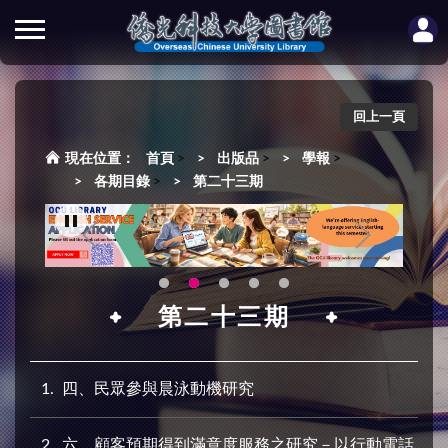
回上一頁
首頁
>
出版品
>
學報
>
各期目錄
>
第二十三期
第二十三期
1
四、民眾參與晨泳動機研究
2
六、顧客預期得到滿意度服務之研究－以行動電話