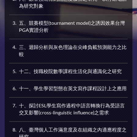
為研究對象
3
五、競賽模型(tournament model)之誘因效果台灣
PGA實證分析
4
三、迴歸分析與灰色理論在尖峰負載預測能力之比
較
5
十二、技職校院數學課程生活化與通識化之研究
6
十一、學生學習型態在英文寫作課程設計上之應用
7
十、探討ESL學生寫作過程中語言轉換行為受語言
交叉影響(cross-linguistic influence)之需求
8
八、臺灣個人工作滿意度及在組織之內適應程度之
研究