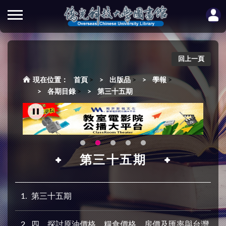
回上一頁
首頁
>
出版品
>
學報
>
各期目錄
>
第三十五期
第三十五期
1
第三十五期
2
四、探討原油價格、糧食價格、房價及匯率與台灣