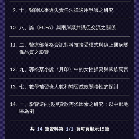
9
十、醫師民事過失責任法律適用爭議之研究
10
八、論《ECFA》與兩岸聚共識促交流之關係
11
二、醫療部落格資訊對科技接受模式與線上醫病關
係品質之影響
12
九、郭松棻小說〈月印〉中的女性描寫與國族寓言
13
七、數學補習班人數和補習成效關聯性的探討
14
一、影響逆向抵押貸款需求因素之研究：以中部地
區為例
共
14
筆資料第
1/1
頁每頁顯示15筆