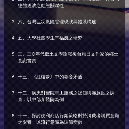
總體經濟之動態關聯性
3
六、台灣巨災風險管理現狀與體系構建
4
五、大學社團學生幸福感之研究
5
三、三O年代鄉土文學論戰後台籍日文作家的鄉土
意識書寫
6
十三、《紅樓夢》中的妻妾矛盾
7
十二、病患對醫院志工服務之認知與滿意度之調
查：以中部某醫院為例
8
十一、探討便利商店行銷策略對於消費者購買意願
之影響：以流行意識為調節變數