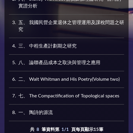
實證分析
3
五、 我國民營企業退休之管理運用及課稅問題之研
究
4
三、 中程生產計劃期之研究
5
八、 論聯產品成本之取決與管理之應用
6
二、 Walt Whitman and His Poetry(Volume two)
7
七、 The Compactification of Topological spaces
8
一、 陶詩的源流
共
8
筆資料第
1/1
頁每頁顯示15筆