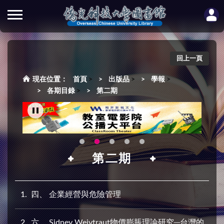
回上一頁
首頁
>
出版品
>
學報
>
各期目錄
>
第二期
第二期
1
四、 企業經營與危險管理
2
六、 Sidney Weivtraut物價膨脹理論研究─台灣的