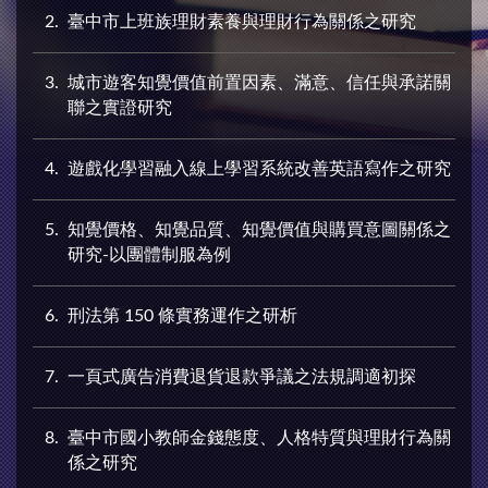
2
臺中市上班族理財素養與理財行為關係之研究
3
城市遊客知覺價值前置因素、滿意、信任與承諾關
聯之實證研究
4
遊戲化學習融入線上學習系統改善英語寫作之研究
5
知覺價格、知覺品質、知覺價值與購買意圖關係之
研究-以團體制服為例
6
刑法第 150 條實務運作之研析
7
一頁式廣告消費退貨退款爭議之法規調適初探
8
臺中市國小教師金錢態度、人格特質與理財行為關
係之研究