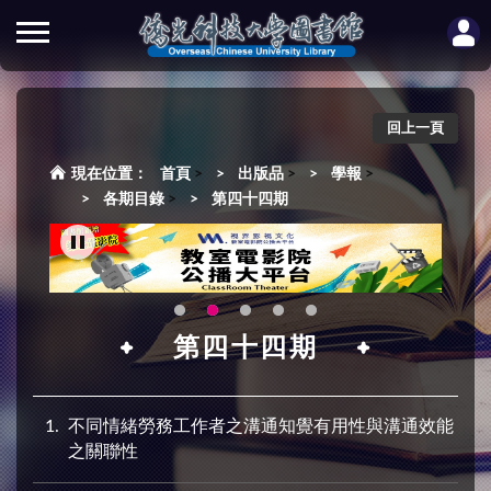
回上一頁
首頁
>
出版品
>
學報
>
各期目錄
>
第四十四期
第四十四期
1
不同情緒勞務工作者之溝通知覺有用性與溝通效能
之關聯性