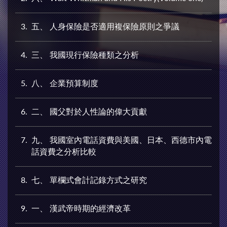
3
五、 人身保險是否適用複保險原則之爭議
4
三、 我國現行保險種類之分析
5
八、 企業預算制度
6
二、 國父對於人性論的偉大貢獻
7
九、 我國室內電話資費與美國、日本、西德市內電
話資費之分析比較
8
七、 單欄式會計記錄方式之研究
9
一、 漢武帝時期的經濟改革