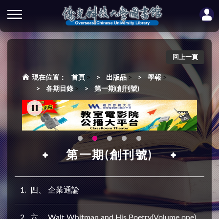
回上一頁
首頁
>
出版品
>
學報
>
各期目錄
>
第一期(創刊號)
第一期(創刊號)
1
四、 企業通論
2
六、 Walt Whitman and His Poetry(Volume one)