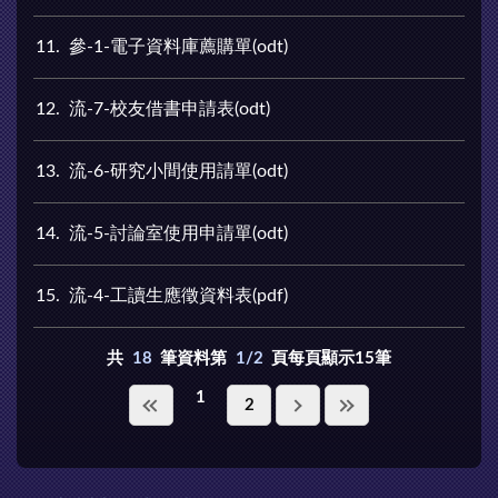
11
參-1-電子資料庫薦購單(odt)
12
流-7-校友借書申請表(odt)
13
流-6-研究小間使用請單(odt)
14
流-5-討論室使用申請單(odt)
15
流-4-工讀生應徵資料表(pdf)
共
18
筆資料第
1/2
頁每頁顯示15筆
1
2