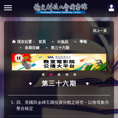
回上一頁
首頁
>
出版品
>
學報
>
各期目錄
>
第三十六期
第三十六期
1
四、美國與金磚五國投資分散之研究－以無母數共
整合檢定