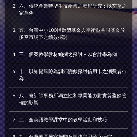
2
六、傳統產業轉型生技產業之歷程研究：以艾草之
家為例
3
五、台灣中小100指數型基金與平衡型共同基金於
多空市場下之績效探討
4
三、個案教學教材編撰之探討－以會計學為例
5
十、以知覺風險為調節變數探討信用卡之消費者行
為
6
八、會計師事務所獨立性和專業能力對實質盈餘管
理的影響
7
二、全英語教學課堂中的教學活動和技巧
8
九、台灣地區器官捐贈意圖決定因子之研究