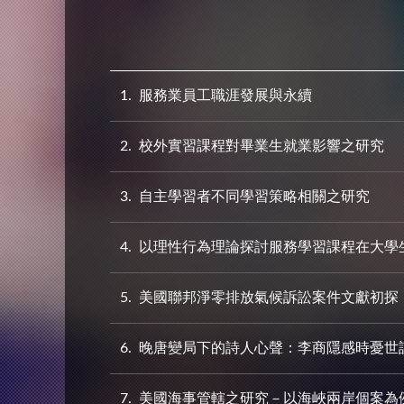
1
服務業員工職涯發展與永續
2
校外實習課程對畢業生就業影響之研究
3
自主學習者不同學習策略相關之研究
4
以理性行為理論探討服務學習課程在大學
5
美國聯邦淨零排放氣候訴訟案件文獻初探
6
晚唐變局下的詩人心聲：李商隱感時憂世
7
美國海事管轄之研究－以海峽兩岸個案為