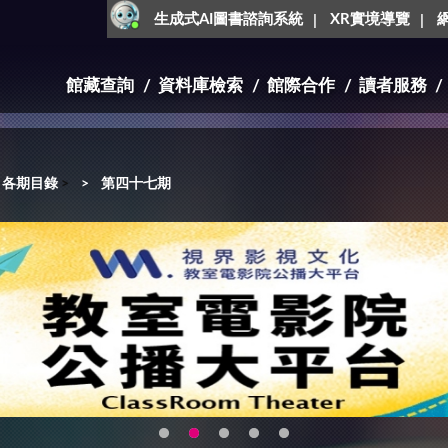
生成式AI圖書諮詢系統
XR實境導覽
館藏查詢
資料庫檢索
館際合作
讀者服務
各期目錄
>
第四十七期