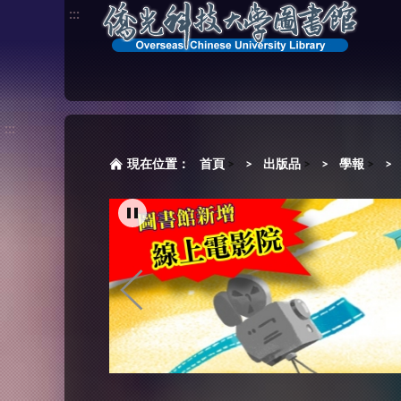
:::
:::
首頁
>
出版品
>
學報
>