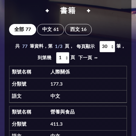
書籍
全部
77
中文
61
西文
16
共
77
筆資料，第
1/3
頁，
筆，
每頁顯示
頁
下一頁
到第幾
人際關係
177.3
中文
營養與食品
411.3